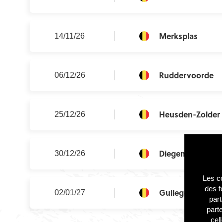
Merksplas
14/11/26
Ruddervoorde
06/12/26
Heusden-Zolder
25/12/26
Diegem
30/12/26
Les co
des f
Gullegem
02/01/27
part
part
cel