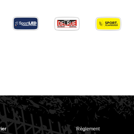
tLed
Groep
Sport
Telenet
Delrue
Vlaanderen
ier
Règlement