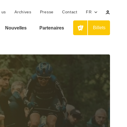
Votre
 us
Archives
Presse
Contact
FR
profil
personn
Billets
Nouvelles
Partenaires