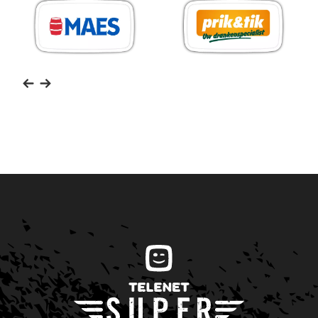
MAES
Prik
Pils
&
Tik