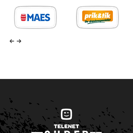
MAES
Prik
Pils
&
Tik