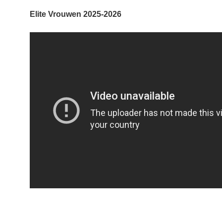
Elite Vrouwen 2025-2026
Via de knop hieronder kan je
rechtenvrij materiaal downloaden.
Het beeldmateriaal mag gebruikt
worden mits vermelding van ©
Flanders Classics (editorial use
only).
MEER INFO