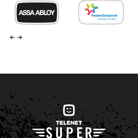
Friesland
Assa
Campina
Abloy