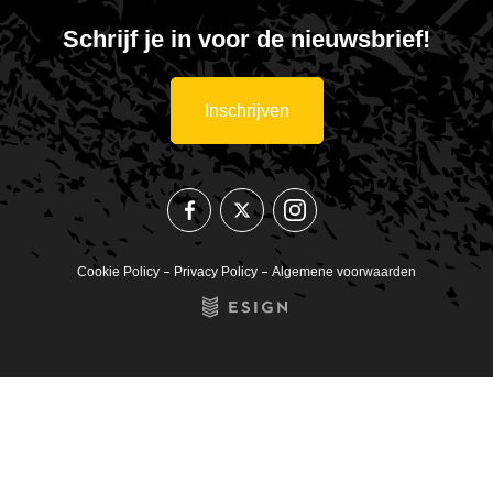
Schrijf je in voor de nieuwsbrief!
Inschrijven
Volg
Volg
Volg
ons
ons
ons
op
op
op
Instagram
Facebook
Twitter
Cookie Policy
Privacy Policy
Algemene voorwaarden